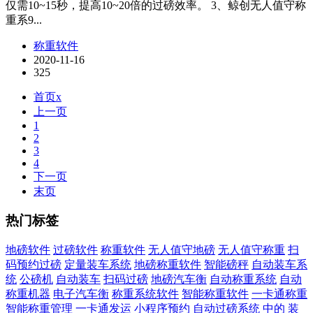
仅需10~15秒，提高10~20倍的过磅效率。 3、鲸创无人值守称
重系9...
称重软件
2020-11-16
325
首页x
上一页
1
2
3
4
下一页
末页
热门标签
地磅软件
过磅软件
称重软件
无人值守地磅
无人值守称重
扫
码预约过磅
定量装车系统
地磅称重软件
智能磅秤
自动装车系
统
公磅机
自动装车
扫码过磅
地磅汽车衡
自动称重系统
自动
称重机器
电子汽车衡
称重系统软件
智能称重软件
一卡通称重
智能称重管理
一卡通发运
小程序预约
自动过磅系统
中的
装