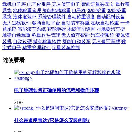
载机电子秤
电子皮带秤
无人值守电子
智能定量装车
计重收费
系统
地磅称重管理
智能地磅称重
电子秤
智能称重
智能称重
系统
液体灌装秤
系统管理软件
自动称重设备
自动配料设备
无人过磅软件
客商自助平台
自动装车称重
在线自动称重
一卡
通系统
智能装车系统
智能地磅
地磅智能道闸
小地磅汽车衡
地磅自动称重
称重软件管理
无人值守智能
汽车衡系统
液体灌
装机
自动过磅
鲸创称重软件
智能自动装车
无人值守车牌
数
字式电子
称重管理软件
定量装车控制
随便看看
电子地磅如何正确使用的流程和操作步骤
3187
什么是道闸雷达?它是怎么安装的呢?