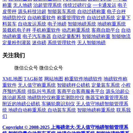
称重
无人地磅
治超管理系统
传统过磅行业
一卡通发运
电子
皮带秤
源头科技治超
智能装车系统
自动过磅称重
电子台秤
地磅防控仪
自动称重软件
称重管理软件
自动过磅系统
定量下
料装车
自动发运系统
电子地磅
智能地磅系统
地磅称重系统
装载机电子秤
手机称重软件
动态称重系统
客商自助平台
自动
地磅称重
电子汽车衡器
自动定量配料
智能地磅称重
智能物流
定量粉剂灌装
迷你磅
系统管理软件
无人智能地磅
关注我们
微信公众号
微信公众号
XML地图
TAG标签
网站地图
称重软件地磅软件
地磅软件称
重软件
无人值守称重系统
智能磅秤公磅机
定量装车系统
小程
序预约系统
排队叫号系统
客商平台客商服务平台
源头治超公
路治超系统
地磅防控仪称重监测防控仪
衡器宝称重管理系统
附近的地磅公磅机
车辆轮廓识别仪
无人值守地磅智能管理系
统
地磅自动称重系统
自动装车系统
智能地磅称重系统
联系我
们
Copyright © 2008-2025 上海磅老大-无人值守地磅智能管理系