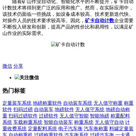
随着矿山作业自动化、智能化水平的不断提升，矿卡自动
计数技术将得到更广泛的应用和推广。然而，在实际应用中，
该技术仍面临一些挑战，如设备成本较高、技术更新迭代快、
对操作人员的技术要求较高等。因此，
矿卡自动计数
企业需要
不断投入研发和创新，提高产品的性价比和易用性，以满足矿
山作业的实际需求。
微信
分享
关注微信
热门标签
定量装车系统
地磅称重软件
自动装车系统
无人值守称重
称重
软件
扫码过磅
自动装车
地磅软件
无人值守系统
地磅自动称
重
扫码过磅软件
过磅软件
无人值守智能
智能地磅
称重配料
系统
车载称重系统
智能自动装车
称重系统
无人值守自动
计
重收费系统
定量配料系统
电子汽车衡
汽车衡称重
料罐定量装
车
自动称重机
过磅称重软件
汽车衡系统
过磅汽车衡
一卡通