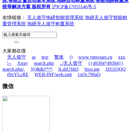
统,智能定量自动装车系统,地磅自动称重系统,智能地磅称重系
统等解决方案 版权所有
沪ICP备17055146号-5
友情链接：
无人值守地磅智能管理系统
地磅无人值守智能称
重管理系统
地磅无人值守称重系统
大家都在搜
无人值守
as
text
繁体
()
www.ymwears.cn
xxx
!--
Array
search.php
../无人值守
{{49394*49394}}
search.php/.
!(()&&!|*|*|
jLsbUSbQ
bxss.me
JJJ11QQQ
iNeYLcRE
WEB-INF/web.xml
1xQc799aO
微信