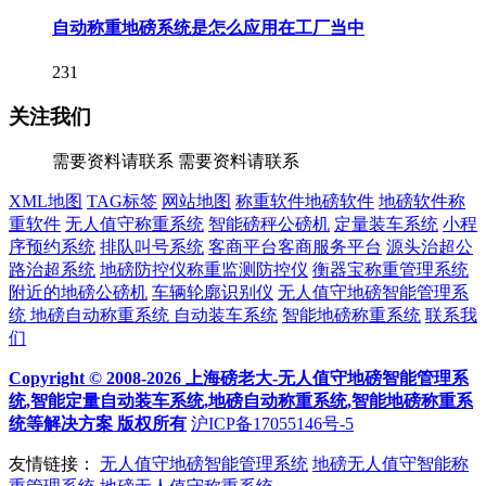
自动称重地磅系统是怎么应用在工厂当中
231
关注我们
需要资料请联系
需要资料请联系
XML地图
TAG标签
网站地图
称重软件地磅软件
地磅软件称
重软件
无人值守称重系统
智能磅秤公磅机
定量装车系统
小程
序预约系统
排队叫号系统
客商平台客商服务平台
源头治超公
路治超系统
地磅防控仪称重监测防控仪
衡器宝称重管理系统
附近的地磅公磅机
车辆轮廓识别仪
无人值守地磅智能管理系
统
地磅自动称重系统
自动装车系统
智能地磅称重系统
联系我
们
Copyright © 2008-2026 上海磅老大-无人值守地磅智能管理系
统,智能定量自动装车系统,地磅自动称重系统,智能地磅称重系
统等解决方案 版权所有
沪ICP备17055146号-5
友情链接：
无人值守地磅智能管理系统
地磅无人值守智能称