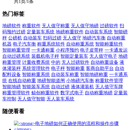
共1页/1条
热门标签
地磅软件
称重软件
无人值守称重
无人值守地磅
过磅软件
扫
码预约过磅
定量装车系统
地磅称重软件
自动装车系统
智能磅
秤
公磅机
自动装车
扫码过磅
无人值守
地磅汽车衡
自动称重
机器
电子汽车衡
称重系统软件
自动称重系统
智能称重软件
智能称重管理
一卡通称重
小程序预约
电子皮带秤
一卡通发运
自动过磅系统
装载机电子秤
智能定量装车
无人值守电子
地磅
称重管理
计重收费系统
中的
无人过磅软件
自动称重设备
液
体灌装秤
系统管理软件
电子秤
智能称重
客商自助平台
自动
配料设备
智能称重系统
自动装车称重
智能地磅称重
一卡通系
统
在线自动称重
地磅智能道闸
小地磅汽车衡
称重软件管理
智能地磅
智能装车系统
自动过磅
液体灌装机
无人值守车牌
称重管理软件
鲸创称重软件
数字式电子
自动称重地磅
定量装
车控制
无人值守智能
无人装车系统
随便看看