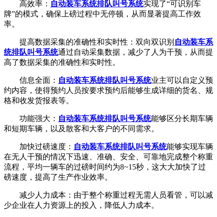
高效率：
自动装车系统
排队叫号系统
实现了“可识别车
牌”的模式，确保上磅过程中无停顿，从而显著提高工作效
率。
提高数据采集的准确性和实时性：双向双识别
自动装车系
统
排队叫号系统
通过自动采集数据，减少了人为干预，从而提
高了数据采集的准确性和实时性。
信息全面：
自动装车系统
排队叫号系统
业主可以自定义预
约内容，使得预约人员按要求预约后能够生成详细的货名、规
格和收发货报表等。
功能强大：
自动装车系统
排队叫号系统
能够区分长期车辆
和短期车辆，以及散客和大客户的不同需求。
加快过磅速度：
自动装车系统
排队叫号系统
能够实现车辆
在无人干预的情况下迅速、准确、安全、可靠地完成整个称重
流程，平均一辆车的过磅时间约为8~15秒，这大大加快了过
磅速度，提高了生产作业效率。
减少人力成本：由于整个称重过程无需人员看管，可以减
少企业在人力资源上的投入，降低人力成本。