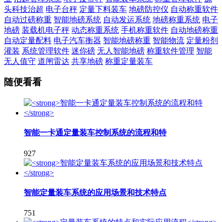
头科技治超
电子台秤
定量下料装车
地磅防控仪
自动称重软件
自动过磅称重
智能地磅系统
自动发运系统
地磅称重系统
电子
地磅
装载机电子秤
动态称重系统
手机称重软件
自动地磅称重
自动定量配料
电子汽车衡器
智能地磅称重
智能物流
定量粉剂
灌装
系统管理软件
迷你磅
无人智能地磅
称重软件管理
智能
无人值守
道闸雷达
共享地磅
称重定量装车
随便看看
智能一卡通定量装车控制系统的流程和特
927
智能定量装车系统的应用场景和技术特点
751