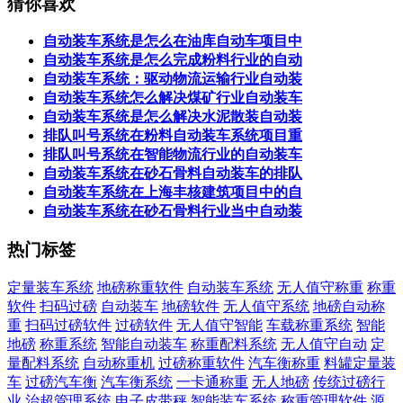
猜你喜欢
自动装车系统是怎么在油库自动车项目中
自动装车系统是怎么完成粉料行业的自动
自动装车系统：驱动物流运输行业自动装
自动装车系统怎么解决煤矿行业自动装车
自动装车系统是怎么解决水泥散装自动装
排队叫号系统在粉料自动装车系统项目重
排队叫号系统在智能物流行业的自动装车
自动装车系统在砂石骨料自动装车的排队
自动装车系统在上海丰核建筑项目中的自
自动装车系统在砂石骨料行业当中自动装
热门标签
定量装车系统
地磅称重软件
自动装车系统
无人值守称重
称重
软件
扫码过磅
自动装车
地磅软件
无人值守系统
地磅自动称
重
扫码过磅软件
过磅软件
无人值守智能
车载称重系统
智能
地磅
称重系统
智能自动装车
称重配料系统
无人值守自动
定
量配料系统
自动称重机
过磅称重软件
汽车衡称重
料罐定量装
车
过磅汽车衡
汽车衡系统
一卡通称重
无人地磅
传统过磅行
业
治超管理系统
电子皮带秤
智能装车系统
称重管理软件
源