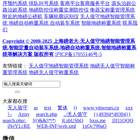
序预约系统
排队叫号系统
客商平台客商服务平台
源头治超公
路治超系统
地磅防控仪称重监测防控仪
衡器宝称重管理系统
附近的地磅公磅机
车辆轮廓识别仪
无人值守地磅智能管理系
统
地磅自动称重系统
自动装车系统
智能地磅称重系统
联系我
们
Copyright © 2008-2025 上海磅老大-无人值守地磅智能管理系
统,智能定量自动装车系统,地磅自动称重系统,智能地磅称重系
统等解决方案 版权所有
沪ICP备17055146号-5
友情链接：
无人值守地磅智能管理系统
地磅无人值守智能称
重管理系统
地磅无人值守称重系统
大家都在搜
无人值守
as
text
繁体
()
www.ymwears.cn
xxx
!--
Array
search.php
../无人值守
{{49394*49394}}
search.php/.
!(()&&!|*|*|
jLsbUSbQ
bxss.me
JJJ11QQQ
iNeYLcRE
WEB-INF/web.xml
1xQc799aO
微信