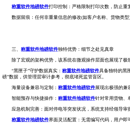
称重软件
地磅软件
打印控制：严格限制打印次数，防止重
数据留痕：任何非重量信息的修改(如客户名称、货物类型)
三、
称重软件
地磅软件
独特优势：细节之处见真章
除了宏观的架构优势，该系统在微观操作层面也展现了极致
“黑匣子”守护数据真实：
称重软件
地磅软件
具备独特的黑
磅”数据，供管理层审计参考，彻底堵死监管盲区。
海量设备兼容与定制：
称重软件
地磅软件
展现出极强的兼
智能预存与快捷操作：
称重软件
地磅软件
针对常用货物、
应急机制完善：面对停电等突发状况，系统支持经领导审批
称重软件
地磅软件
界面灵活配置：无需编写代码，用户即