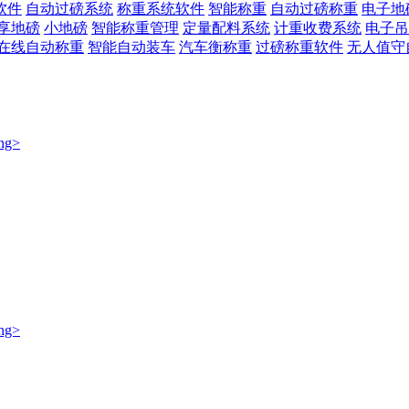
软件
自动过磅系统
称重系统软件
智能称重
自动过磅称重
电子地
享地磅
小地磅
智能称重管理
定量配料系统
计重收费系统
电子吊
在线自动称重
智能自动装车
汽车衡称重
过磅称重软件
无人值守