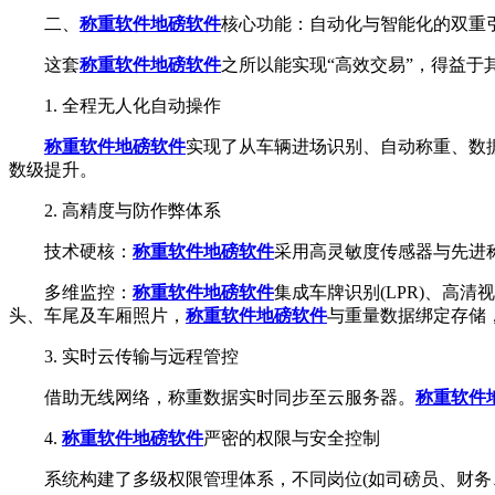
二、
称重软件
地磅软件
核心功能：自动化与智能化的双重
这套
称重软件
地磅软件
之所以能实现“高效交易”，得益于
1. 全程无人化自动操作
称重软件
地磅软件
实现了从车辆进场识别、自动称重、数
数级提升。
2. 高精度与防作弊体系
技术硬核：
称重软件
地磅软件
采用高灵敏度传感器与先进
多维监控：
称重软件
地磅软件
集成车牌识别(LPR)、高
头、车尾及车厢照片，
称重软件
地磅软件
与重量数据绑定存储
3. 实时云传输与远程管控
借助无线网络，称重数据实时同步至云服务器。
称重软件
4.
称重软件
地磅软件
严密的权限与安全控制
系统构建了多级权限管理体系，不同岗位(如司磅员、财务、