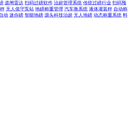
磅
道闸雷达
扫码过磅软件
治超管理系统
传统过磅行业
扫码预
秤
无人值守泵站
地磅称重管理
汽车衡系统
液体灌装秤
自动称
自动
迷你磅
智能地磅
源头科技治超
无人地磅
动态称重系统
料