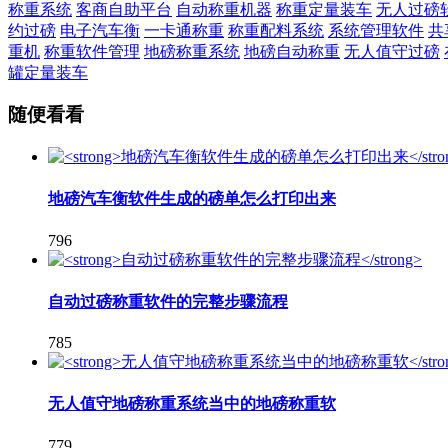
称重系统
客商自助平台
自动称重机器
称重定量装车
无人过磅
约过磅
电子汽车衡
一卡通称重
称重配料系统
系统管理软件
共
重机
称重软件管理
地磅称重系统
地磅自动称重
无人值守过磅
罐定量装车
随便看看
地磅汽车衡软件生成的磅单怎么打印出来
796
自动过磅称重软件的完整步骤流程
785
无人值守地磅称重系统当中的地磅称重软
779