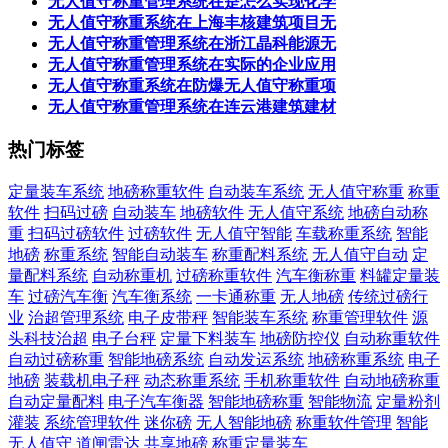
无人值守称重管理系统在是怎么实现化学
无人值守称重系统在上海丰核建筑项目无
无人值守称重管理系统在浙江晶科能源无
无人值守称重管理系统在实际的企业应用
无人值守称重系统在防爆无人值守称重项
无人值守称重管理系统在连云港建筑建材
热门标签
定量装车系统
地磅称重软件
自动装车系统
无人值守称重
称重
软件
扫码过磅
自动装车
地磅软件
无人值守系统
地磅自动称
重
扫码过磅软件
过磅软件
无人值守智能
车载称重系统
智能
地磅
称重系统
智能自动装车
称重配料系统
无人值守自动
定
量配料系统
自动称重机
过磅称重软件
汽车衡称重
料罐定量装
车
过磅汽车衡
汽车衡系统
一卡通称重
无人地磅
传统过磅行
业
治超管理系统
电子皮带秤
智能装车系统
称重管理软件
源
头科技治超
电子台秤
定量下料装车
地磅防控仪
自动称重软件
自动过磅称重
智能地磅系统
自动发运系统
地磅称重系统
电子
地磅
装载机电子秤
动态称重系统
手机称重软件
自动地磅称重
自动定量配料
电子汽车衡器
智能地磅称重
智能物流
定量粉剂
灌装
系统管理软件
迷你磅
无人智能地磅
称重软件管理
智能
无人值守
道闸雷达
共享地磅
称重定量装车