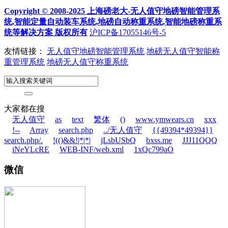
Copyright © 2008-2025 上海磅老大-无人值守地磅智能管理系
统,智能定量自动装车系统,地磅自动称重系统,智能地磅称重系
统等解决方案 版权所有
沪ICP备17055146号-5
友情链接：
无人值守地磅智能管理系统
地磅无人值守智能称
重管理系统
地磅无人值守称重系统
大家都在搜
无人值守
as
text
繁体
()
www.ymwears.cn
xxx
!--
Array
search.php
../无人值守
{{49394*49394}}
search.php/.
!(()&&!|*|*|
jLsbUSbQ
bxss.me
JJJ11QQQ
iNeYLcRE
WEB-INF/web.xml
1xQc799aO
微信