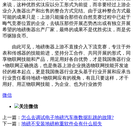
来说，这种优胜劣汰应以分工形式为前提，而非要经过上游企
业介入衡器出产和出售的整合方式完结。由于这种整合方式最
可能的成果只是：上游只能撮合那些在自然竞赛过程中已处于
晦气竞赛位置的企业，去镇压那些开展态势杰出或有独立开展
希望的地磅衡器出产厂家，最终的成果不是优胜劣汰，而是劣
币驱除良币。
由此可见，地磅衡器上游不直接介入下流竞赛，专注于外
表和传感器的技能前进，坚持分工合作、共同开展的形式，同
享物联网技能和产品，用足用好各自优势，才是我国衡器行业
+物联网正确挑选，也是衡器上游企业挑选物联网技能开发途
径的根本起点，更是我国衡器行业龙头基于行业开展和应承当
行业责任看待地磅+物联网应有的视角，有且只要这样，才干
用好、用正物联网技能，为企业、也为行业效劳
微信
关注微信
上一篇：
怎么去调试电子地磅汽车衡数据乱跳的故障?
下一篇：
地磅不安装地磅称重软件会有什么损失