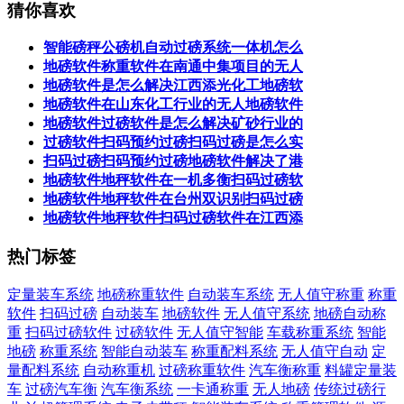
猜你喜欢
智能磅秤公磅机自动过磅系统一体机怎么
地磅软件称重软件在南通中集项目的无人
地磅软件是怎么解决江西添光化工地磅软
地磅软件在山东化工行业的无人地磅软件
地磅软件过磅软件是怎么解决矿砂行业的
过磅软件扫码预约过磅扫码过磅是怎么实
扫码过磅扫码预约过磅地磅软件解决了港
地磅软件地秤软件在一机多衡扫码过磅软
地磅软件地秤软件在台州双识别扫码过磅
地磅软件地秤软件扫码过磅软件在江西添
热门标签
定量装车系统
地磅称重软件
自动装车系统
无人值守称重
称重
软件
扫码过磅
自动装车
地磅软件
无人值守系统
地磅自动称
重
扫码过磅软件
过磅软件
无人值守智能
车载称重系统
智能
地磅
称重系统
智能自动装车
称重配料系统
无人值守自动
定
量配料系统
自动称重机
过磅称重软件
汽车衡称重
料罐定量装
车
过磅汽车衡
汽车衡系统
一卡通称重
无人地磅
传统过磅行