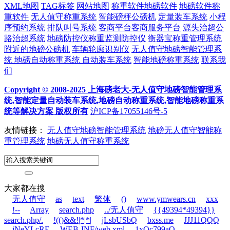
XML地图
TAG标签
网站地图
称重软件地磅软件
地磅软件称
重软件
无人值守称重系统
智能磅秤公磅机
定量装车系统
小程
序预约系统
排队叫号系统
客商平台客商服务平台
源头治超公
路治超系统
地磅防控仪称重监测防控仪
衡器宝称重管理系统
附近的地磅公磅机
车辆轮廓识别仪
无人值守地磅智能管理系
统
地磅自动称重系统
自动装车系统
智能地磅称重系统
联系我
们
Copyright © 2008-2025 上海磅老大-无人值守地磅智能管理系
统,智能定量自动装车系统,地磅自动称重系统,智能地磅称重系
统等解决方案 版权所有
沪ICP备17055146号-5
友情链接：
无人值守地磅智能管理系统
地磅无人值守智能称
重管理系统
地磅无人值守称重系统
大家都在搜
无人值守
as
text
繁体
()
www.ymwears.cn
xxx
!--
Array
search.php
../无人值守
{{49394*49394}}
search.php/.
!(()&&!|*|*|
jLsbUSbQ
bxss.me
JJJ11QQQ
iNeYLcRE
WEB-INF/web.xml
1xQc799aO