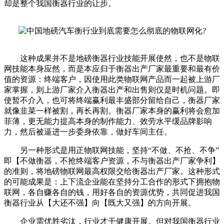
却是整个我国衡器行业的让步。
这种成果并不是地磅衡器行业技能开展使然，也不是物联
网技能本身应然，而是本应归于衡器出产厂家最重要和最有价
值的资源：终端客户，因使用此类物联网产品而一起被上游厂
家掌握，则上游厂家介入衡器出产和出售则仅是时机问题。即
使暂不介入，也可将终端赢利最丰盛部分留给自己，衡器厂家
就像韭菜一样被割，再长再割。衡器厂家本身的赢利将会愈加
菲薄，更无能力提高本身的制作能力、效劳水平缓品牌影响
力，然后被逼进一步委身依靠，做好车间主任。
另一种形式是用正物联网技能，坚持“不做、不抢、不争”
即【不做衡器，不抢终端客户资源，不与衡器出产厂家争利】
的准则，将地磅物联网最高权限交给衡器出产厂家。这种形式
的可能成果是：上下流企业能在坚持分工合作的形式下拥抱物
联网，各自赚各自的钱，用好各自的资源优势，共同促进我国
衡器行业从【大还不强】向【既大又强】的方向开展。
企业需优胜劣汰，行业才干健康开展。但对我国衡器行业