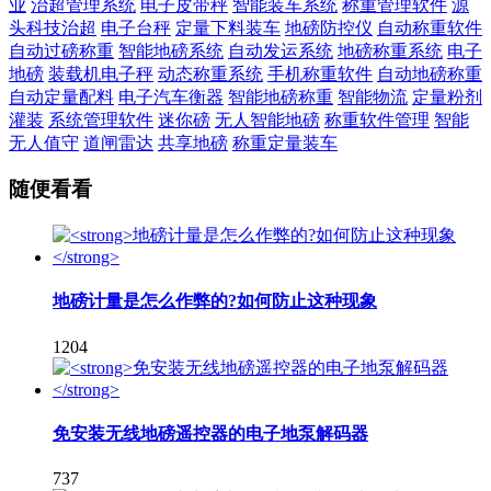
业
治超管理系统
电子皮带秤
智能装车系统
称重管理软件
源
头科技治超
电子台秤
定量下料装车
地磅防控仪
自动称重软件
自动过磅称重
智能地磅系统
自动发运系统
地磅称重系统
电子
地磅
装载机电子秤
动态称重系统
手机称重软件
自动地磅称重
自动定量配料
电子汽车衡器
智能地磅称重
智能物流
定量粉剂
灌装
系统管理软件
迷你磅
无人智能地磅
称重软件管理
智能
无人值守
道闸雷达
共享地磅
称重定量装车
随便看看
地磅计量是怎么作弊的?如何防止这种现象
1204
免安装无线地磅遥控器的电子地泵解码器
737