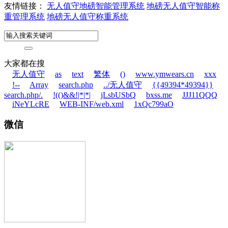
友情链接：
无人值守地磅智能管理系统
地磅无人值守智能称
重管理系统
地磅无人值守称重系统
大家都在搜
无人值守
as
text
繁体
()
www.ymwears.cn
xxx
!--
Array
search.php
../无人值守
{{49394*49394}}
search.php/.
!(()&&!|*|*|
jLsbUSbQ
bxss.me
JJJ11QQQ
iNeYLcRE
WEB-INF/web.xml
1xQc799aO
微信