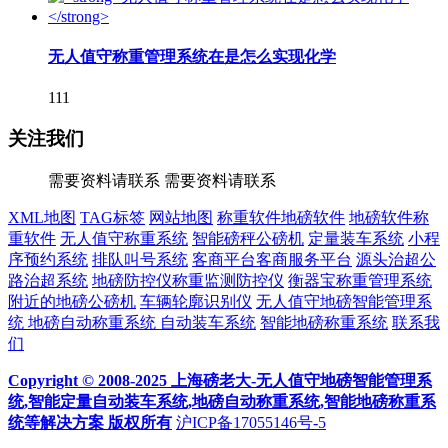
无人值守称重管理系统在是怎么实现化学
111
关注我们
需要资料请联系
需要资料请联系
XML地图
TAG标签
网站地图
称重软件地磅软件
地磅软件称
重软件
无人值守称重系统
智能磅秤公磅机
定量装车系统
小程
序预约系统
排队叫号系统
客商平台客商服务平台
源头治超公
路治超系统
地磅防控仪称重监测防控仪
衡器宝称重管理系统
附近的地磅公磅机
车辆轮廓识别仪
无人值守地磅智能管理系
统
地磅自动称重系统
自动装车系统
智能地磅称重系统
联系我
们
Copyright © 2008-2025 上海磅老大-无人值守地磅智能管理系
统,智能定量自动装车系统,地磅自动称重系统,智能地磅称重系
统等解决方案 版权所有
沪ICP备17055146号-5