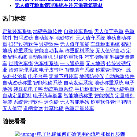
无人值守称重管理系统在连云港建筑建材
热门标签
定量装车系统
地磅称重软件
自动装车系统
无人值守称重
称重
软件
扫码过磅
自动装车
地磅软件
无人值守系统
地磅自动称
重
扫码过磅软件
过磅软件
无人值守智能
车载称重系统
智能
地磅
称重系统
智能自动装车
称重配料系统
无人值守自动
定
量配料系统
自动称重机
过磅称重软件
汽车衡称重
料罐定量装
车
过磅汽车衡
汽车衡系统
一卡通称重
无人地磅
传统过磅行
业
治超管理系统
电子皮带秤
智能装车系统
称重管理软件
源
头科技治超
电子台秤
定量下料装车
地磅防控仪
自动称重软件
自动过磅称重
智能地磅系统
自动发运系统
地磅称重系统
电子
地磅
装载机电子秤
动态称重系统
手机称重软件
自动地磅称重
自动定量配料
电子汽车衡器
智能地磅称重
智能物流
定量粉剂
灌装
系统管理软件
迷你磅
无人智能地磅
称重软件管理
智能
无人值守
道闸雷达
共享地磅
称重定量装车
随便看看